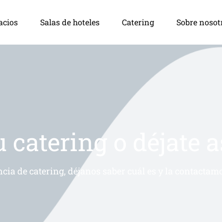
acios
Salas de hoteles
Catering
Sobre nosot
u catering o déjate 
ncia de catering, déjanos saber cuál es y la contactamo