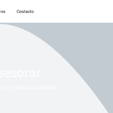
ros
Contacto
asesorar
s por ti SIN coste añadidos.