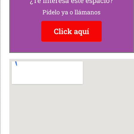
¿Te interesa este espacio?
Pídelo ya o llámanos
Click aquí