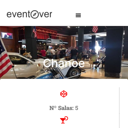
Chanoe
Nº Salas:
5