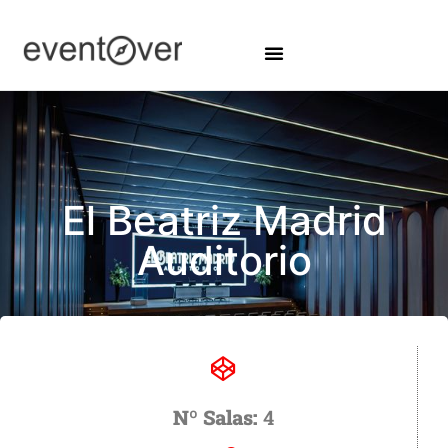
El Beatriz Madrid
Auditorio
Nº Salas:
4