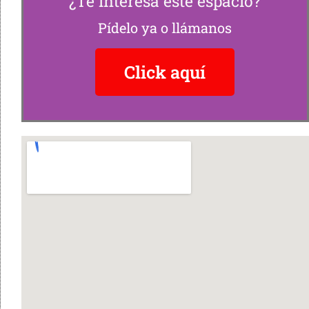
¿Te interesa este espacio?
Pídelo ya o llámanos
Click aquí