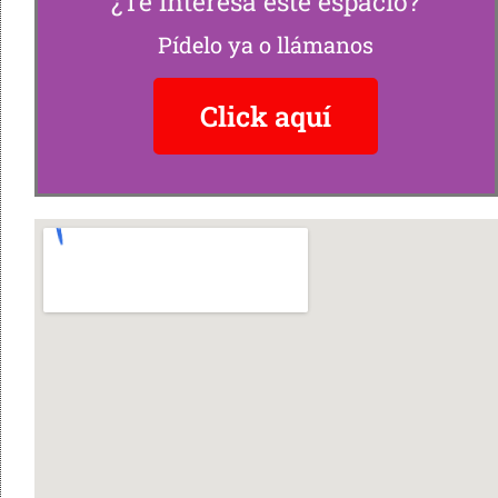
¿Te interesa este espacio?
Pídelo ya o llámanos
Click aquí