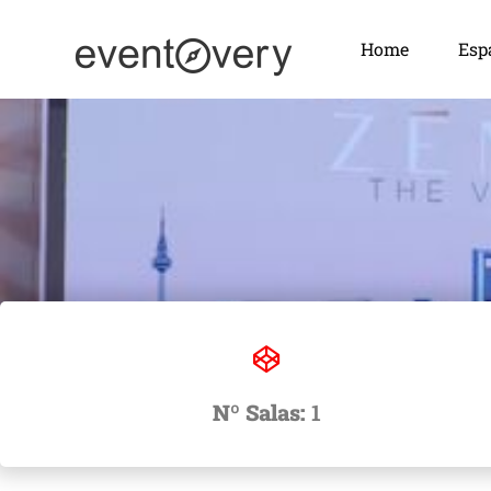
Home
Esp
Nº Salas:
1