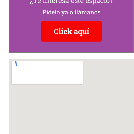
¿Te interesa este espacio?
Pídelo ya o llámanos
Click aquí